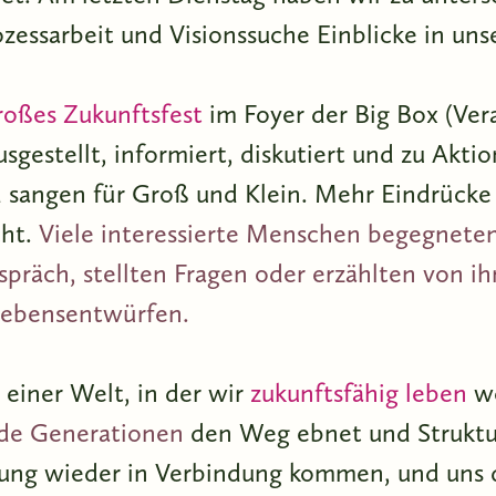
ozessarbeit und Visionssuche Einblicke in un
roßes Zukunftsfest
im Foyer der Big Box (Vera
sgestellt, informiert, diskutiert und zu Akt
 sangen für Groß und Klein. Mehr Eindrücke
cht.
Viele interessierte Menschen begegneten 
präch, stellten Fragen oder erzählten von i
Lebensentwürfen.
 einer Welt, in der wir
zukunftsfähig leben
wo
de Generationen
den Weg ebnet und Struktu
nung wieder in Verbindung kommen, und uns 