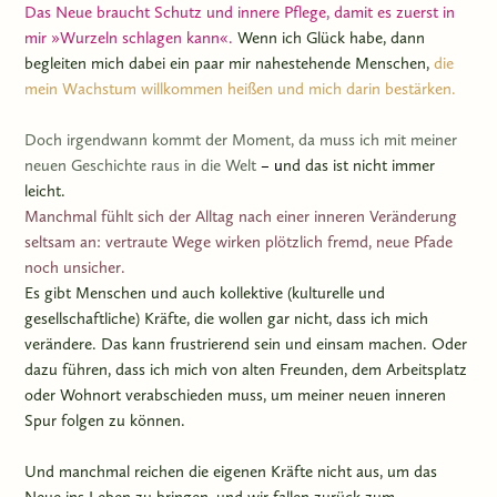
Das Neue braucht Schutz und innere Pflege, damit es zuerst in
mir
»Wurzeln schlagen kann«.
Wenn ich Glück habe, dann
begleiten mich dabei ein paar mir nahestehende Menschen,
die
mein Wachstum willkommen heißen und mich darin bestärken.
Doch irgendwann kommt der Moment, da muss ich mit meiner
neuen Geschichte
raus in die Welt
– u
nd das ist nicht immer
leicht.
Manchmal fühlt sich der Alltag nach einer inneren Veränderung
seltsam an: vertraute Wege wirken plötzlich fremd, neue Pfade
noch unsicher.
Es gibt Menschen und auch kollektive (kulturelle und
gesellschaftliche) Kräfte, die wollen gar nicht, dass ich mich
verändere. Das kann frustrierend sein und einsam machen. Oder
dazu führen, dass ich mich von alten Freunden, dem Arbeitsplatz
oder Wohnort verabschieden muss, um meiner neuen inneren
Spur folgen zu können.
Und manchmal reichen die eigenen Kräfte nicht aus, um das
Neue ins Leben zu bringen, und wir fallen zurück zum